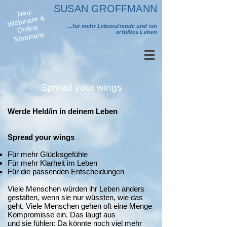
SUSAN GROFFMANN
Neu:
Se
Webinare &
...für mehr Lebensfreude und ein
Online
erfülltes Leben
minare
Spread your wings
Werde Held/in in deinem Leben
Spread your wings
Für mehr Glücksgefühle
Für mehr Klarheit im Leben
Für die passenden Entscheidungen
Viele Menschen würden ihr Leben anders
gestalten, wenn sie nur wüssten, wie das
geht. Viele Menschen gehen oft eine Menge
Kompromisse ein. Das laugt aus
und sie fühlen: Da könnte noch viel mehr