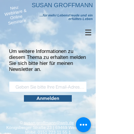
SUSAN GROFFMANN
Neu:
Se
Webinare &
...für mehr Lebensfreude und ein
Online
erfülltes Leben
minare
Um weitere Informationen zu
diesem Thema zu erhalten melden
Sie sich bitte hier für meinen
Newsletter an.
Anmelden
©
susan.groffmann@web.de
|
Königsberger
Straße
23 | 69469 Weinheim |
Mobil:
0151 223 11 55 1